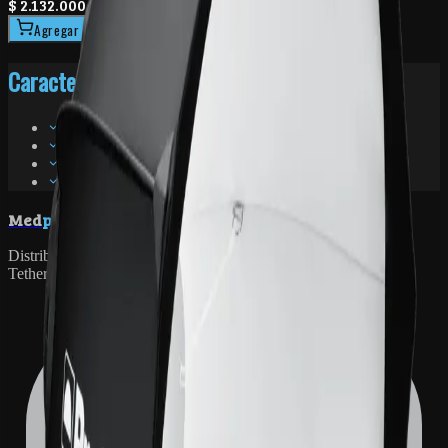
$ 2.132.000
Consultar por WhatsApp
Agregar al carrito
Características
Diámetro: 55 cm
Interior blanco — luz especular suave
Compatible con flashes Pro y D-series
Difusor de tejido y honeycomb disponibles
siempre contigo
Med
photo
Distribuidores oficiales de Profoto, Phase One, Capture One y
TetherTools en Colombia.