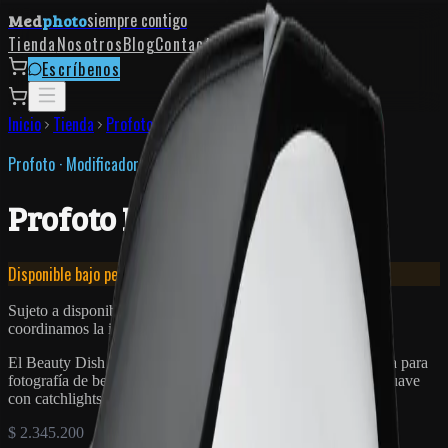
siempre contigo
Med
photo
Tienda
Nosotros
Blog
Contacto
Escríbenos
Inicio
Tienda
Profoto
Profoto Beauty Dish White
Profoto
·
Modificadores de Luz
Profoto Beauty Dish White
Disponible bajo pedido
Sujeto a disponibilidad. Si el equipo no está en bodega,
coordinamos la importación contigo.
El Beauty Dish White de Profoto es el estándar de la industria para
fotografía de belleza. Interior blanco para una luz especular suave
con catchlights perfectos.
$ 2.345.200