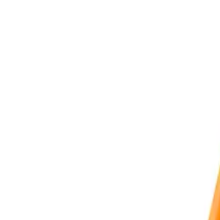
TikTok
Marcas
Profoto
Phase One
Capture One
TetherTools
Navegación
Tienda