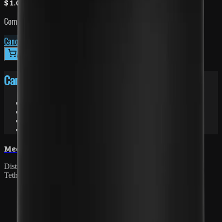
$ 1.000.000
Compatible con
Canon
Nikon
Sony
Fuji
Consultar por WhatsApp
Agregar al carrito
Características
Disparo Air inalámbrico
Compatible con Canon
Diseño compacto y ligero
Hasta 300m de alcance
siempre contigo
Med
photo
Distribuidores oficiales de Profoto, Phase One, Capture One y
TetherTools en Colombia.