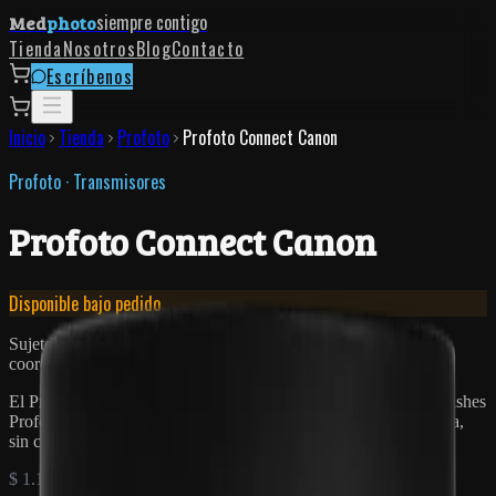
siempre contigo
Med
photo
Tienda
Nosotros
Blog
Contacto
Escríbenos
Inicio
Tienda
Profoto
Profoto Connect Canon
Profoto
·
Transmisores
Profoto Connect Canon
Disponible bajo pedido
Sujeto a disponibilidad. Si el equipo no está en bodega,
coordinamos la importación contigo.
El Profoto Connect es el transmisor esencial para disparar tus flashes
Profoto de forma inalámbrica desde cámaras Canon. Sin pantalla,
sin complicaciones.
$ 1.146.000