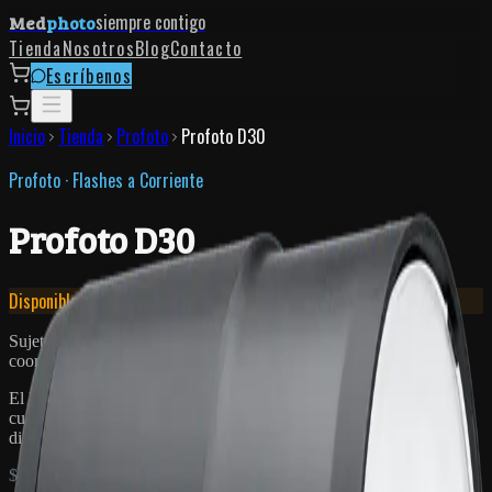
siempre contigo
Med
photo
Tienda
Nosotros
Blog
Contacto
Escríbenos
Inicio
Tienda
Profoto
Profoto D30
Profoto
·
Flashes a Corriente
Profoto D30
Disponible bajo pedido
Sujeto a disponibilidad. Si el equipo no está en bodega,
coordinamos la importación contigo.
El Profoto D30 es el flash compacto con cable que acompaña en
cualquier jornada. Luz de modelado LED bicolor, 11 pasos de
diafragma y conectividad AirX para control inalámbrico total.
$ 10.412.600