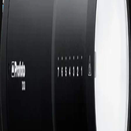
$ 9.466.000
Consultar por WhatsApp
Agregar al carrito
Características
500 Ws — rango 0,5–500 Ws (11 pasos)
LED bicolor 35 W, 4400 lm, 2800–7000 K, CRI >94
Tiempo de reciclado 0,01–0,7 s (230V)
Modos ECO, Boost y Freeze
AirX — Sync, TTL, HSS, 100 canales, 6 grupos
Puerto sync 3,5 mm + servicio USB-C
Tubo flash reemplazable por el usuario
Compatible con todos los modificadores Profoto 100 mm
Peso: 1,85 kg sin adaptador / 2,1 kg con adaptador
siempre contigo
Med
photo
Distribuidores oficiales de Profoto, Phase One, Capture One y
TetherTools en Colombia.